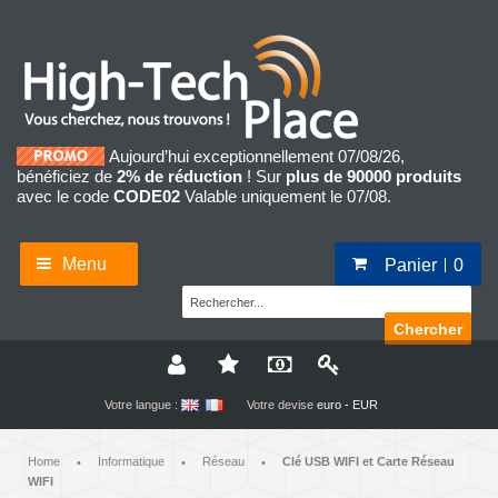
Aujourd’hui exceptionnellement 07/08/26,
bénéficiez de
2% de réduction
! Sur
plus de 90000 produits
avec le code
CODE02
Valable uniquement le 07/08.
Menu
Panier
0
Chercher
Votre langue :
Votre devise
euro - EUR
Home
Informatique
Réseau
Clé USB WIFI et Carte Réseau
•
•
•
WIFI