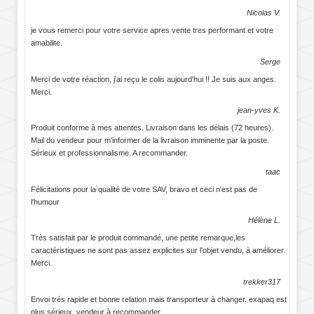
Nicolas V.
je vous remerci pour votre service apres vente tres performant et votre
amabilite.
Serge
Merci de votre réaction, j'ai reçu le colis aujourd'hui !! Je suis aux anges.
Merci.
jean-yves K.
Produit conforme à mes attentes. Livraison dans les délais (72 heures).
Mail du vendeur pour m'informer de la livraison imminente par la poste.
Sérieux et professionnalisme. A recommander.
taac
Félicitations pour la qualité de votre SAV, bravo et ceci n'est pas de
l'humour
Hélène L.
Très satisfait par le produit commandé, une petite remarque,les
caractéristiques ne sont pas assez explicites sur l'objet vendu, à améliorer.
Merci.
trekker317
Envoi trés rapide et bonne relation mais transporteur à changer. exapaq est
plus sérieux. vendeur à recommander