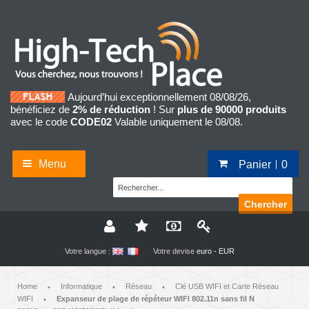
Aujourd’hui exceptionnellement 08/08/26,
bénéficiez de
2% de réduction
! Sur
plus de 90000 produits
avec le code
CODE02
Valable uniquement le 08/08.
Menu
Panier
0
Chercher
Votre langue :
Votre devise
euro - EUR
Home
Informatique
Réseau
Clé USB WIFI et Carte Réseau
•
•
•
WIFI
Expanseur de plage de répéteur WIFI 802.11n sans fil N
•