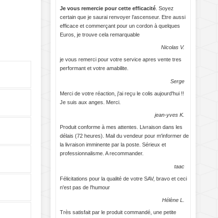
Je vous remercie pour cette efficacité
. Soyez
certain que je saurai renvoyer l’ascenseur. Etre aussi
efficace et commerçant pour un cordon à quelques
Euros, je trouve cela remarquable
Nicolas V.
je vous remerci pour votre service apres vente tres
performant et votre amabilite.
Serge
Merci de votre réaction, j'ai reçu le colis aujourd'hui !!
Je suis aux anges. Merci.
jean-yves K.
Produit conforme à mes attentes. Livraison dans les
délais (72 heures). Mail du vendeur pour m'informer de
la livraison imminente par la poste. Sérieux et
professionnalisme. A recommander.
taac
Félicitations pour la qualité de votre SAV, bravo et ceci
n'est pas de l'humour
Hélène L.
Très satisfait par le produit commandé, une petite