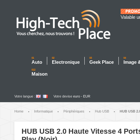
Valable u
01
02
03
04
Auto
Electronique
Geek Place
Image 
012
Maison
Votre langue :
Votre devise
euro - EUR
Home
Informatique
Périphériques
Hub USB
HUB USB 2.0 
•
•
•
•
HUB USB 2.0 Haute Vitesse 4 Ports
Play (Noir)