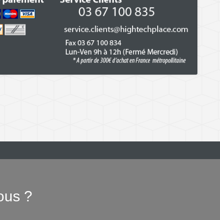
ous ?