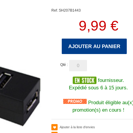
Ref. SH207B1443
9,99 €
AJOUTER AU PANIER
Qté :
fournisseur.
Expédié sous 6 à 15 jours.
Produit éligible au(x
promotion(s) en cours !
Ajouter à la liste d'envies