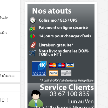
fication
ssière
€ d'achats
le !