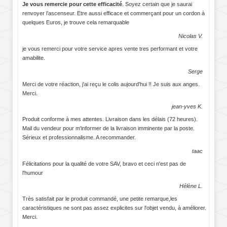
Je vous remercie pour cette efficacité
. Soyez certain que je saurai
renvoyer l’ascenseur. Etre aussi efficace et commerçant pour un cordon à
quelques Euros, je trouve cela remarquable
Nicolas V.
je vous remerci pour votre service apres vente tres performant et votre
amabilite.
Serge
Merci de votre réaction, j'ai reçu le colis aujourd'hui !! Je suis aux anges.
Merci.
jean-yves K.
Produit conforme à mes attentes. Livraison dans les délais (72 heures).
Mail du vendeur pour m'informer de la livraison imminente par la poste.
Sérieux et professionnalisme. A recommander.
taac
Félicitations pour la qualité de votre SAV, bravo et ceci n'est pas de
l'humour
Hélène L.
Très satisfait par le produit commandé, une petite remarque,les
caractéristiques ne sont pas assez explicites sur l'objet vendu, à améliorer.
Merci.