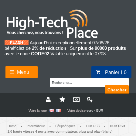
Aujourd’hui exceptionnellement 07/08/26,
bénéficiez de
2% de réduction
! Sur
plus de 90000 produits
avec le code
CODE02
Valable uniquement le 07/08.
Menu
Panier
0
Chercher
Votre langue :
Votre devise
euro - EUR
Home
Informatique
Périphériques
Hub USB
HUB USB
•
•
•
•
2.0 haute vitesse 4 ports avec commutateur, plug and play (blanc)