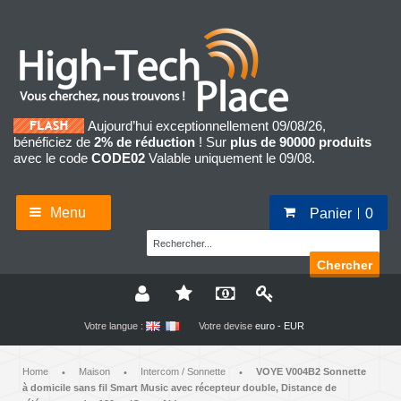
Aujourd’hui exceptionnellement 09/08/26,
bénéficiez de
2% de réduction
! Sur
plus de 90000 produits
avec le code
CODE02
Valable uniquement le 09/08.
Menu
Panier
0
Chercher
Votre langue :
Votre devise
euro - EUR
Home
Maison
Intercom / Sonnette
VOYE V004B2 Sonnette
•
•
•
à domicile sans fil Smart Music avec récepteur double, Distance de