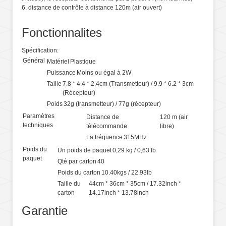
6. distance de contrôle à distance 120m (air ouvert)
Fonctionnalites
Spécification:
Général
Matériel
Plastique
Puissance
Moins ou égal à 2W
Taille
7.8 * 4.4 * 2.4cm (Transmetteur) / 9.9 * 6.2 * 3cm
(Récepteur)
Poids
32g (transmetteur) / 77g (récepteur)
Paramètres
Distance de
120 m (air
techniques
télécommande
libre)
La fréquence
315MHz
Poids du
Un poids de paquet
0,29 kg / 0,63 lb
paquet
Qté par carton
40
Poids du carton
10.40kgs / 22.93lb
Taille du
44cm * 36cm * 35cm / 17.32inch *
carton
14.17inch * 13.78inch
Garantie