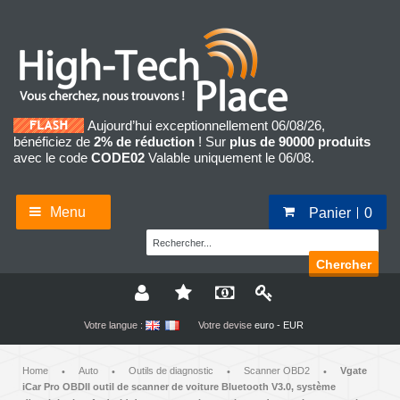
Aujourd’hui exceptionnellement 06/08/26,
bénéficiez de
2% de réduction
! Sur
plus de 90000 produits
avec le code
CODE02
Valable uniquement le 06/08.
Menu
Panier
0
Chercher
Votre langue :
Votre devise
euro - EUR
Home
Auto
Outils de diagnostic
Scanner OBD2
Vgate
•
•
•
•
iCar Pro OBDII outil de scanner de voiture Bluetooth V3.0, système