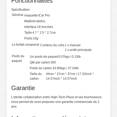
Fonctionnalites
Spécification:
Général
maquette
ICar Pro
Matériel
abdos
Interface
16 broches
Taille
4.7 * 2.5 * 2.7cm
Poids
16g
Le forfait comprend
Contenu du colis
1 x manuel
1 x unité principale
Poids du
Un poids de paquet
0.07kgs / 0.15lb
paquet
Qté par carton
300
Poids du carton
16.80kgs / 37.04lb
Taille du
44cm * 37cm * 37cm / 17.32inch *
carton
14.57inch * 14.57inch
Garantie
L'etroite collaboration entre High-Tech Place et ses fournisseurs
nous permet de vous proposer une garantie commerciale de 2
ans.