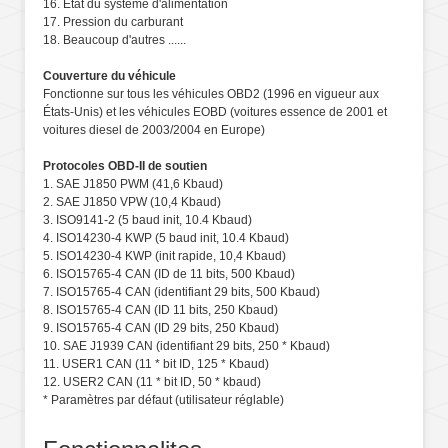
16. Etat du système d'alimentation
17. Pression du carburant
18. Beaucoup d'autres ......
Couverture du véhicule
Fonctionne sur tous les véhicules OBD2 (1996 en vigueur aux
États-Unis) et les véhicules EOBD (voitures essence de 2001 et
voitures diesel de 2003/2004 en Europe)
Protocoles OBD-II de soutien
1. SAE J1850 PWM (41,6 Kbaud)
2. SAE J1850 VPW (10,4 Kbaud)
3. ISO9141-2 (5 baud init, 10.4 Kbaud)
4. ISO14230-4 KWP (5 baud init, 10.4 Kbaud)
5. ISO14230-4 KWP (init rapide, 10,4 Kbaud)
6. ISO15765-4 CAN (ID de 11 bits, 500 Kbaud)
7. ISO15765-4 CAN (identifiant 29 bits, 500 Kbaud)
8. ISO15765-4 CAN (ID 11 bits, 250 Kbaud)
9. ISO15765-4 CAN (ID 29 bits, 250 Kbaud)
10. SAE J1939 CAN (identifiant 29 bits, 250 * Kbaud)
11. USER1 CAN (11 * bit ID, 125 * Kbaud)
12. USER2 CAN (11 * bit ID, 50 * kbaud)
* Paramètres par défaut (utilisateur réglable)