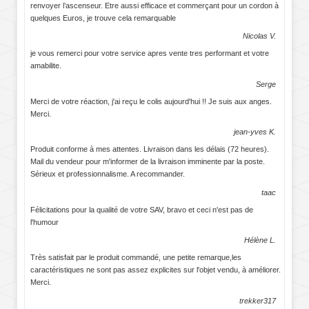
renvoyer l’ascenseur. Etre aussi efficace et commerçant pour un cordon à
quelques Euros, je trouve cela remarquable
Nicolas V.
je vous remerci pour votre service apres vente tres performant et votre
amabilite.
Serge
Merci de votre réaction, j'ai reçu le colis aujourd'hui !! Je suis aux anges.
Merci.
jean-yves K.
Produit conforme à mes attentes. Livraison dans les délais (72 heures).
Mail du vendeur pour m'informer de la livraison imminente par la poste.
Sérieux et professionnalisme. A recommander.
taac
Félicitations pour la qualité de votre SAV, bravo et ceci n'est pas de
l'humour
Hélène L.
Très satisfait par le produit commandé, une petite remarque,les
caractéristiques ne sont pas assez explicites sur l'objet vendu, à améliorer.
Merci.
trekker317