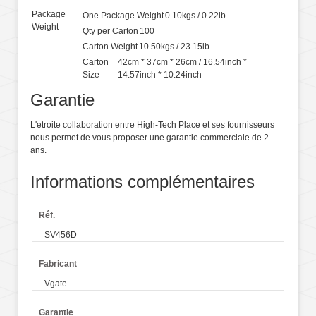
Package
One Package Weight
0.10kgs / 0.22lb
Weight
Qty per Carton
100
Carton Weight
10.50kgs / 23.15lb
Carton
42cm * 37cm * 26cm / 16.54inch *
Size
14.57inch * 10.24inch
Garantie
L'etroite collaboration entre High-Tech Place et ses fournisseurs
nous permet de vous proposer une garantie commerciale de 2
ans.
Informations complémentaires
Réf.
SV456D
Fabricant
Vgate
Garantie