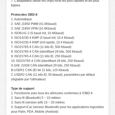
7. L'adaptateur utilise les chips ARM les plus rapides et les plus
fiables
Protocoles OBD-II
1. Automatique
2. SAE J1850 PWM (41.6Kbaud)
3. SAE J1850 VPW (10.4Kbaud)
4. ISO9141-2 (5 baud init, 10.4Kbaud)
5. ISO14230-4 KWP (5 baud init, 10.4 Kbaud)
6. ISO14230-4 KWP (init rapide, 10.4 Kbaud)
7. ISO15765-4 CAN (11 bits ID, 500 Kbaud)
8. ISO15765-4 CAN (identifiant 29 bits, 500 Kbaud)
9. ISO15765-4 CAN (11 bits ID, 250 Kbaud)
10. ISO15765-4 CAN (identifiant 29 bits, 250 Kbaud)
A.SAE J1939 CAN (identifiant 29 bits, 250 Kbaud)
B.USER1 CAN (ID de 11 bits, 125 Kbaud)
C.USER2 CAN (11 bits ID, 50 kbaud), paramètres par défaut
(réglable par l'utilisateur)
Type de support
1. Fonctionne avec tous les véhicules conformes à l'OBD-II
2. Sans fil (Bluetooth) 5 ~ 10 mètres
3. Sans fil (version wifi) 10 ~ 20 mètres
4. Support iCar (version Bluetooth) pour les applications logicielles
pour Palm, PDA, Mobile (Android)