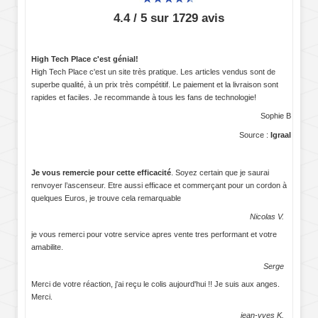
4.4 / 5 sur 1729 avis
High Tech Place c'est génial!
High Tech Place c'est un site très pratique. Les articles vendus sont de
superbe qualité, à un prix très compétitif. Le paiement et la livraison sont
rapides et faciles. Je recommande à tous les fans de technologie!
Sophie B
Source :
Igraal
Je vous remercie pour cette efficacité
. Soyez certain que je saurai
renvoyer l’ascenseur. Etre aussi efficace et commerçant pour un cordon à
quelques Euros, je trouve cela remarquable
Nicolas V.
je vous remerci pour votre service apres vente tres performant et votre
amabilite.
Serge
Merci de votre réaction, j'ai reçu le colis aujourd'hui !! Je suis aux anges.
Merci.
jean-yves K.