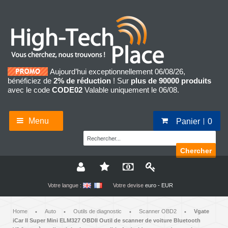
Aujourd’hui exceptionnellement 06/08/26,
bénéficiez de
2% de réduction
! Sur
plus de 90000 produits
avec le code
CODE02
Valable uniquement le 06/08.
Menu
Panier
0
Chercher
Votre langue :
Votre devise
euro - EUR
Home
Auto
Outils de diagnostic
Scanner OBD2
Vgate
•
•
•
•
iCar II Super Mini ELM327 OBDII Outil de scanner de voiture Bluetooth