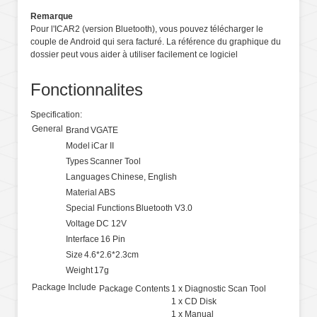
Remarque
Pour l'ICAR2 (version Bluetooth), vous pouvez télécharger le
couple de Android qui sera facturé. La référence du graphique du
dossier peut vous aider à utiliser facilement ce logiciel
Fonctionnalites
Specification:
General
Brand
VGATE
Model
iCar II
Types
Scanner Tool
Languages
Chinese, English
Material
ABS
Special Functions
Bluetooth V3.0
Voltage
DC 12V
Interface
16 Pin
Size
4.6*2.6*2.3cm
Weight
17g
Package Include
Package Contents
1 x Diagnostic Scan Tool
1 x CD Disk
1 x Manual