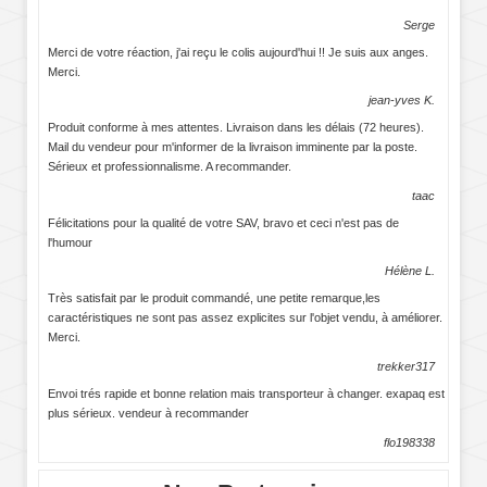
Serge
Merci de votre réaction, j'ai reçu le colis aujourd'hui !! Je suis aux anges.
Merci.
jean-yves K.
Produit conforme à mes attentes. Livraison dans les délais (72 heures).
Mail du vendeur pour m'informer de la livraison imminente par la poste.
Sérieux et professionnalisme. A recommander.
taac
Félicitations pour la qualité de votre SAV, bravo et ceci n'est pas de
l'humour
Hélène L.
Très satisfait par le produit commandé, une petite remarque,les
caractéristiques ne sont pas assez explicites sur l'objet vendu, à améliorer.
Merci.
trekker317
Envoi trés rapide et bonne relation mais transporteur à changer. exapaq est
plus sérieux. vendeur à recommander
flo198338