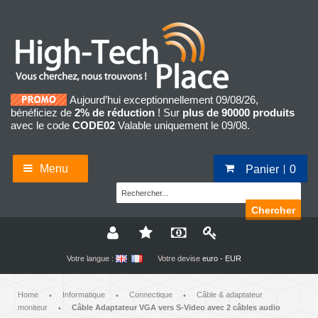
Aujourd’hui exceptionnellement 09/08/26,
bénéficiez de
2% de réduction
! Sur
plus de 90000 produits
avec le code
CODE02
Valable uniquement le 09/08.
Menu
Panier
0
Chercher
Votre langue :
Votre devise
euro - EUR
Home
Informatique
Connectique
Câble & adaptateur
•
•
•
moniteur
Câble Adaptateur VGA vers S-Video avec 2 câbles audio
•