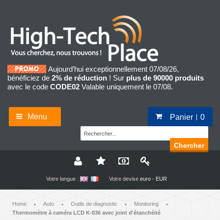
Aujourd’hui exceptionnellement 07/08/26,
bénéficiez de
2% de réduction
! Sur
plus de 90000 produits
avec le code
CODE02
Valable uniquement le 07/08.
Menu
Panier
0
Chercher
Votre langue :
Votre devise
euro - EUR
Home
Auto
Outils de diagnostic
Monitoring
•
•
•
•
Thermomètre à caméra LCD K-036 avec joint d'étanchéité