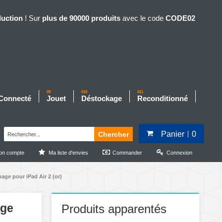
duction
! Sur
plus de 90000 produits
avec le code
CODE02
09
010
011
 Connecté
Jouet
Déstockage
Reconditionné
Panier
0
Chercher
on compte
Ma liste d'envies
Commander
Connexion
age pour iPad Air 2 (or)
age
Produits apparentés