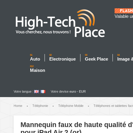
Valable u
01
02
03
04
Auto
Electronique
Geek Place
Image 
012
Maison
Votre langue :
Votre devise
euro - EUR
Home
Téléphonie
Téléphone Mobile
Téléphones et tablettes fac
•
•
•
Mannequin faux de haute qualité d'
pour iPad Air 2 (or)