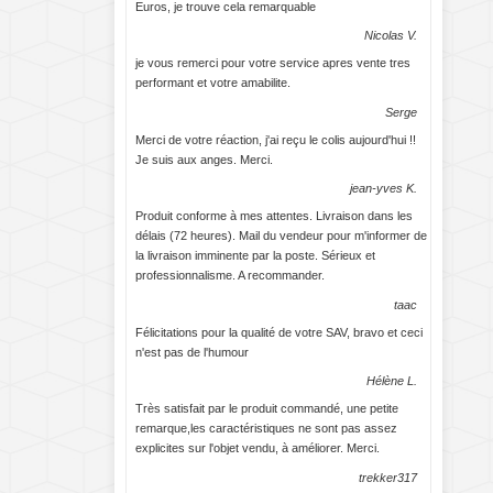
Euros, je trouve cela remarquable
Nicolas V.
je vous remerci pour votre service apres vente tres
performant et votre amabilite.
Serge
Merci de votre réaction, j'ai reçu le colis aujourd'hui !!
Je suis aux anges. Merci.
jean-yves K.
Produit conforme à mes attentes. Livraison dans les
délais (72 heures). Mail du vendeur pour m'informer de
la livraison imminente par la poste. Sérieux et
professionnalisme. A recommander.
taac
Félicitations pour la qualité de votre SAV, bravo et ceci
n'est pas de l'humour
Hélène L.
Très satisfait par le produit commandé, une petite
remarque,les caractéristiques ne sont pas assez
explicites sur l'objet vendu, à améliorer. Merci.
trekker317