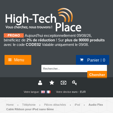
Aujourd’hui exceptionnellement 09/08/26,
bénéficiez de
2% de réduction
! Sur
plus de 90000 produits
avec le code
CODE02
Valable uniquement le 09/08.
Menu
Panier
0
Chercher
Votre langue :
Votre devise
euro - EUR
Home
Téléphonie
Pièces détachées
iPod
Audio Flex
•
•
•
•
Cable Ribbon pour iPod nano 6ème