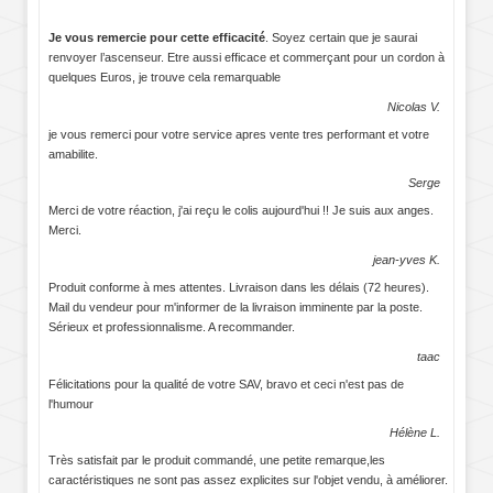
Je vous remercie pour cette efficacité
. Soyez certain que je saurai
renvoyer l’ascenseur. Etre aussi efficace et commerçant pour un cordon à
quelques Euros, je trouve cela remarquable
Nicolas V.
je vous remerci pour votre service apres vente tres performant et votre
amabilite.
Serge
Merci de votre réaction, j'ai reçu le colis aujourd'hui !! Je suis aux anges.
Merci.
jean-yves K.
Produit conforme à mes attentes. Livraison dans les délais (72 heures).
Mail du vendeur pour m'informer de la livraison imminente par la poste.
Sérieux et professionnalisme. A recommander.
taac
Félicitations pour la qualité de votre SAV, bravo et ceci n'est pas de
l'humour
Hélène L.
Très satisfait par le produit commandé, une petite remarque,les
caractéristiques ne sont pas assez explicites sur l'objet vendu, à améliorer.