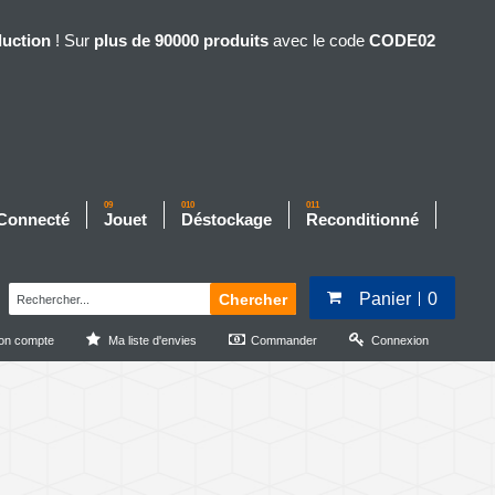
duction
! Sur
plus de 90000 produits
avec le code
CODE02
09
010
011
 Connecté
Jouet
Déstockage
Reconditionné
Panier
0
Chercher
on compte
Ma liste d'envies
Commander
Connexion