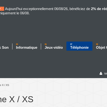
Aujourd’hui exceptionnellement 06/08/26, bénéficiez de
2% de ré
niquement le 06/08.
05
06
07
08
& Son
Informatique
Jeux-vidéo
Téléphonie
Objet
M
e X / XS
ne X / XS