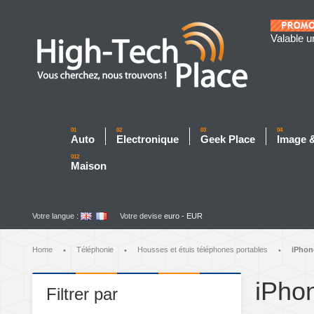
Valable u
01
02
03
04
Auto
Electronique
Geek Place
Image 
012
Maison
Votre langue :
Votre devise
euro - EUR
Home
Téléphonie
Housses et étuis téléphones portables
iPhon
•
•
•
iPho
Filtrer par