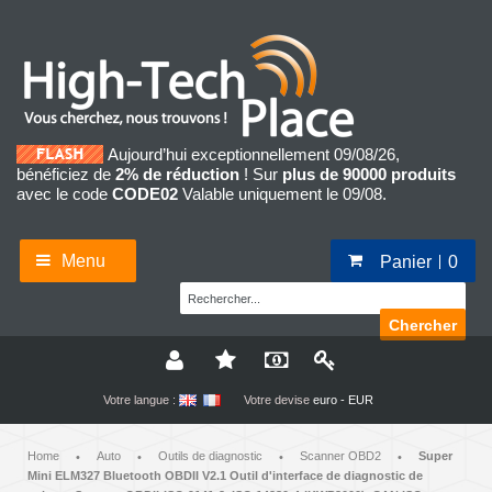
Aujourd’hui exceptionnellement 09/08/26,
bénéficiez de
2% de réduction
! Sur
plus de 90000 produits
avec le code
CODE02
Valable uniquement le 09/08.
Menu
Panier
0
Chercher
Votre langue :
Votre devise
euro - EUR
Home
Auto
Outils de diagnostic
Scanner OBD2
Super
•
•
•
•
Mini ELM327 Bluetooth OBDII V2.1 Outil d'interface de diagnostic de