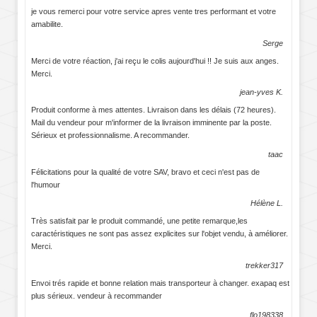
je vous remerci pour votre service apres vente tres performant et votre
amabilite.
Serge
Merci de votre réaction, j'ai reçu le colis aujourd'hui !! Je suis aux anges.
Merci.
jean-yves K.
Produit conforme à mes attentes. Livraison dans les délais (72 heures).
Mail du vendeur pour m'informer de la livraison imminente par la poste.
Sérieux et professionnalisme. A recommander.
taac
Félicitations pour la qualité de votre SAV, bravo et ceci n'est pas de
l'humour
Hélène L.
Très satisfait par le produit commandé, une petite remarque,les
caractéristiques ne sont pas assez explicites sur l'objet vendu, à améliorer.
Merci.
trekker317
Envoi trés rapide et bonne relation mais transporteur à changer. exapaq est
plus sérieux. vendeur à recommander
flo198338