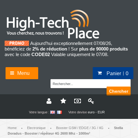
Aujourd’hui exceptionnellement 07/08/26,
bénéficiez de
2% de réduction
! Sur
plus de 90000 produits
avec le code
CODE02
Valable uniquement le 07/08.
Menu
Panier
0
Chercher
Votre langue :
Votre devise
euro - EUR
Home
Electronique
Booster GSM / EDGE / 3G / 4G
Stella
•
•
•
Doradus - Booster / répéteur 4G 2600 Mhz - 1000m²