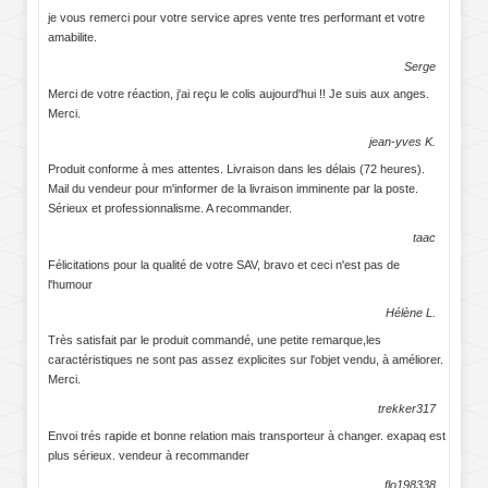
je vous remerci pour votre service apres vente tres performant et votre
amabilite.
Serge
Merci de votre réaction, j'ai reçu le colis aujourd'hui !! Je suis aux anges.
Merci.
jean-yves K.
Produit conforme à mes attentes. Livraison dans les délais (72 heures).
Mail du vendeur pour m'informer de la livraison imminente par la poste.
Sérieux et professionnalisme. A recommander.
taac
Félicitations pour la qualité de votre SAV, bravo et ceci n'est pas de
l'humour
Hélène L.
Très satisfait par le produit commandé, une petite remarque,les
caractéristiques ne sont pas assez explicites sur l'objet vendu, à améliorer.
Merci.
trekker317
Envoi trés rapide et bonne relation mais transporteur à changer. exapaq est
plus sérieux. vendeur à recommander
flo198338