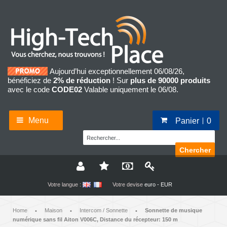
Aujourd’hui exceptionnellement 06/08/26,
bénéficiez de
2% de réduction
! Sur
plus de 90000 produits
avec le code
CODE02
Valable uniquement le 06/08.
Menu
Panier
0
Chercher
Votre langue :
Votre devise
euro - EUR
Home
Maison
Intercom / Sonnette
Sonnette de musique
•
•
•
numérique sans fil Aiton V006C, Distance du récepteur: 150 m