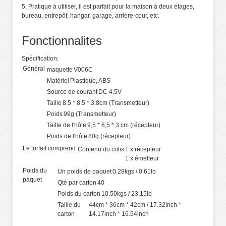
5. Pratique à utiliser, il est parfait pour la maison à deux étages,
bureau, entrepôt, hangar, garage, arrière-cour, etc.
Fonctionnalites
Spécification:
Général
maquette
V006C
Matériel
Plastique, ABS
Source de courant
DC 4.5V
Taille
8.5 * 8.5 * 3.8cm (Transmetteur)
Poids
99g (Transmetteur)
Taille de l'hôte
9,5 * 6,5 * 3 cm (récepteur)
Poids de l'hôte
80g (récepteur)
Le forfait comprend
Contenu du colis
1 x récepteur
1 x émetteur
Poids du
Un poids de paquet
0.28kgs / 0.61lb
paquet
Qté par carton
40
Poids du carton
10.50kgs / 23.15lb
Taille du
44cm * 36cm * 42cm / 17.32inch *
carton
14.17inch * 16.54inch