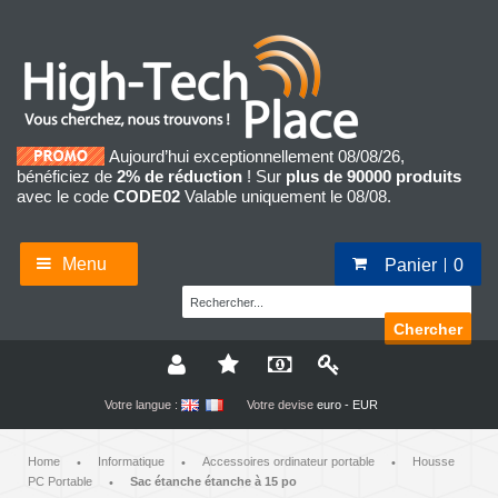
Aujourd’hui exceptionnellement 08/08/26,
bénéficiez de
2% de réduction
! Sur
plus de 90000 produits
avec le code
CODE02
Valable uniquement le 08/08.
Menu
Panier
0
Chercher
Votre langue :
Votre devise
euro - EUR
Home
Informatique
Accessoires ordinateur portable
Housse
•
•
•
PC Portable
Sac étanche étanche à 15 po
•