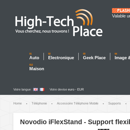
Valable u
01
02
03
04
Auto
Electronique
Geek Place
Image 
012
Maison
Votre langue :
Votre devise
euro - EUR
Home
Téléphonie
Accessoire Téléphone Mobile
Supports
•
•
•
•
Novodio iFlexStand - Support flex