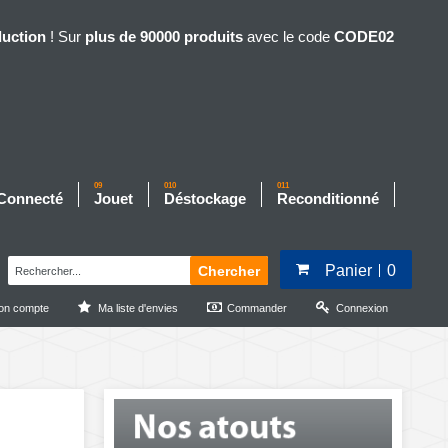
duction
! Sur
plus de 90000 produits
avec le code
CODE02
09
010
011
 Connecté
Jouet
Déstockage
Reconditionné
Panier
0
Chercher
on compte
Ma liste d'envies
Commander
Connexion