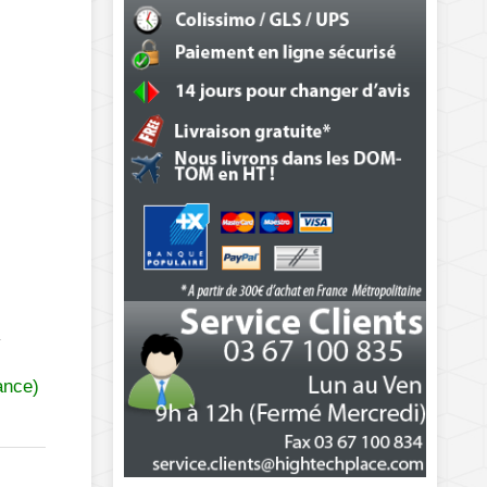
.
ance)