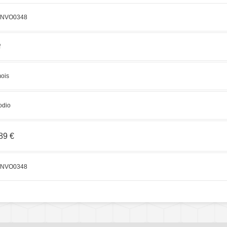
NVO0348
f
ois
odio
89 €
NVO0348