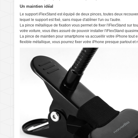
Un maintien idéal
Le support iFlexStand est équipé de deux pinces, toutes deux recouvert
lequel le support est fixé, sans risque d'abîmer l'un ou l'autre.
La pince métallique de fixation vous permet de fixer l'iFlexStand sur tou
votre voiture, vous êtes assuré de pouvoir installer l'iFlexStand quasim
La pince de maintien pour smartphone va accueillir votre iPhone tout en
flexible métallique, vous pourrez fixer votre iPhone presque partout et 