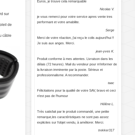
Euros, je trouve cela remarquable
Nicolas V.
rd sur
je vous remerci pour votre service apres vente tres
performant et votre amabilite.
oleil de
Serge
au câble
Merci de votre réaction, j'ai reçu le colis aujourd'hui !!
Je suis aux anges. Merci.
jean-yves K.
Produit conforme à mes attentes. Livraison dans les
délais (72 heures). Mail du vendeur pour m'informer de
la livraison imminente par la poste. Sérieux et
professionnalisme. A recommander.
taac
Félicitations pour la qualité de votre SAV, bravo et ceci
n'est pas de l'humour
Hélène L.
Très satisfait par le produit commandé, une petite
remarque,les caractéristiques ne sont pas assez
explicites sur l'objet vendu, à améliorer. Merci.
trekker317