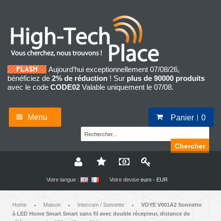
Aujourd’hui exceptionnellement 07/08/26,
bénéficiez de
2% de réduction
! Sur
plus de 90000 produits
avec le code
CODE02
Valable uniquement le 07/08.
Menu
Panier
0
Chercher
Votre langue :
Votre devise
euro - EUR
Home
Maison
Intercom / Sonnette
VOYE V001A2 Sonnette
•
•
•
à LED Home Smart Smart sans fil avec double récepteur, distance de