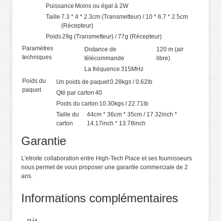
Puissance
Moins ou égal à 2W
Taille
7.3 * 4 * 2.3cm (Transmetteur) / 10 * 6.7 * 2.5cm
(Récepteur)
Poids
29g (Transmetteur) / 77g (Récepteur)
Paramètres
Distance de
120 m (air
techniques
télécommande
libre)
La fréquence
315MHz
Poids du
Un poids de paquet
0.28kgs / 0.62lb
paquet
Qté par carton
40
Poids du carton
10.30kgs / 22.71lb
Taille du
44cm * 36cm * 35cm / 17.32inch *
carton
14.17inch * 13.78inch
Garantie
L'etroite collaboration entre High-Tech Place et ses fournisseurs
nous permet de vous proposer une garantie commerciale de 2
ans.
Informations complémentaires