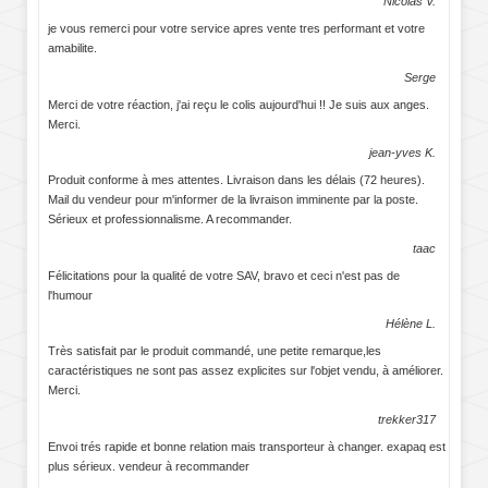
Nicolas V.
je vous remerci pour votre service apres vente tres performant et votre
amabilite.
Serge
Merci de votre réaction, j'ai reçu le colis aujourd'hui !! Je suis aux anges.
Merci.
jean-yves K.
Produit conforme à mes attentes. Livraison dans les délais (72 heures).
Mail du vendeur pour m'informer de la livraison imminente par la poste.
Sérieux et professionnalisme. A recommander.
taac
Félicitations pour la qualité de votre SAV, bravo et ceci n'est pas de
l'humour
Hélène L.
Très satisfait par le produit commandé, une petite remarque,les
caractéristiques ne sont pas assez explicites sur l'objet vendu, à améliorer.
Merci.
trekker317
Envoi trés rapide et bonne relation mais transporteur à changer. exapaq est
plus sérieux. vendeur à recommander