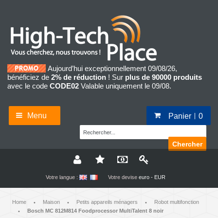
Aujourd’hui exceptionnellement 09/08/26,
bénéficiez de
2% de réduction
! Sur
plus de 90000 produits
avec le code
CODE02
Valable uniquement le 09/08.
Menu
Panier
0
Chercher
Votre langue :
Votre devise
euro - EUR
Home
Maison
Petits appareils ménagers
Robot multifonction
•
•
•
Bosch MC 812M814 Foodprocessor MultiTalent 8 noir
•