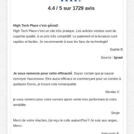
4.4 / 5 sur 1729 avis
High Tech Place c'est génial!
High Tech Place c'est un site très pratique. Les articles vendus sont de
superbe qualité, à un prix très compétitif. Le paiement et la livraison sont
rapides et faciles. Je recommande à tous les fans de technologie!
Sophie B
Source :
Igraal
Je vous remercie pour cette efficacité
. Soyez certain que je saurai
renvoyer l’ascenseur. Etre aussi efficace et commerçant pour un cordon à
quelques Euros, je trouve cela remarquable
Nicolas V.
je vous remerci pour votre service apres vente tres performant et votre
amabilite.
Serge
Merci de votre réaction, j'ai reçu le colis aujourd'hui !! Je suis aux anges.
Merci.
jean-yves K.