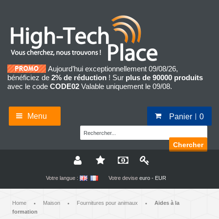
Aujourd’hui exceptionnellement 09/08/26,
bénéficiez de
2% de réduction
! Sur
plus de 90000 produits
avec le code
CODE02
Valable uniquement le 09/08.
Menu
Panier
0
Chercher
Votre langue :
Votre devise
euro - EUR
Home
Maison
Fournitures pour animaux
Aides à la
•
•
•
formation