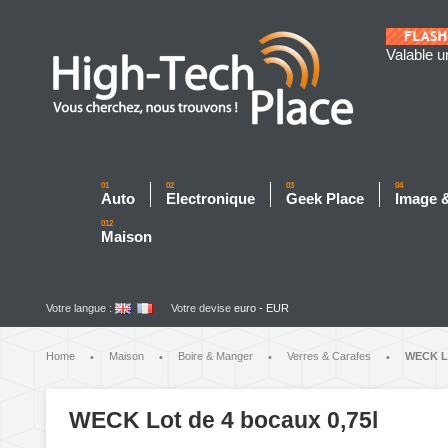
Valable u
01
02
03
04
Auto
Electronique
Geek Place
Image 
012
Maison
Votre langue :
Votre devise
euro - EUR
Home
Maison
Boire & Manger
Verres & Carafes
WECK Lo
•
•
•
•
WECK Lot de 4 bocaux 0,75l