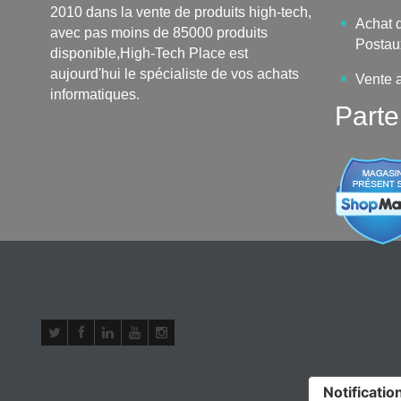
2010 dans la vente de produits high-tech,
Achat d
avec pas moins de 85000 produits
Postau
disponible,High-Tech Place est
aujourd'hui le spécialiste de vos achats
Vente 
informatiques.
Parte
Notification