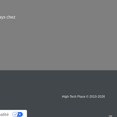
ays chez
High-Tech Place © 2010-2026
alité