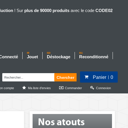
duction
! Sur
plus de 90000 produits
avec le code
CODE02
09
010
011
 Connecté
Jouet
Déstockage
Reconditionné
Panier
0
Chercher
on compte
Ma liste d'envies
Commander
Connexion