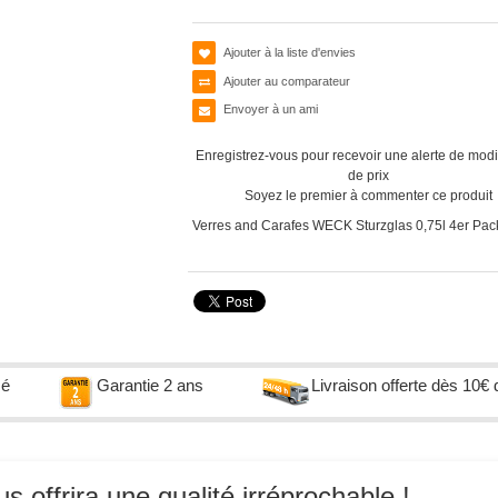
Ajouter à la liste d'envies
Ajouter au comparateur
Envoyer à un ami
Enregistrez-vous pour recevoir une alerte de modi
de prix
Soyez le premier à commenter ce produit
Verres and Carafes WECK Sturzglas 0,75l 4er Pac
sé
Garantie 2 ans
Livraison offerte dès 10€ 
 offrira une qualité irréprochable !