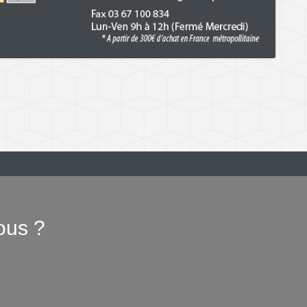
ous ?