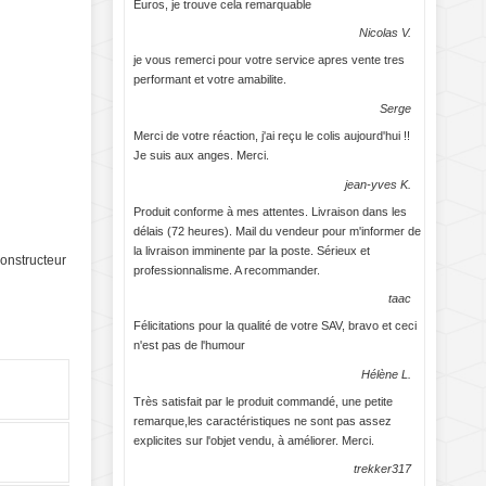
Euros, je trouve cela remarquable
Nicolas V.
je vous remerci pour votre service apres vente tres
performant et votre amabilite.
Serge
Merci de votre réaction, j'ai reçu le colis aujourd'hui !!
Je suis aux anges. Merci.
jean-yves K.
Produit conforme à mes attentes. Livraison dans les
délais (72 heures). Mail du vendeur pour m'informer de
la livraison imminente par la poste. Sérieux et
constructeur
professionnalisme. A recommander.
taac
Félicitations pour la qualité de votre SAV, bravo et ceci
n'est pas de l'humour
Hélène L.
Très satisfait par le produit commandé, une petite
remarque,les caractéristiques ne sont pas assez
explicites sur l'objet vendu, à améliorer. Merci.
trekker317