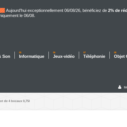
Aujourd’hui exceptionnellement 06/08/26, bénéficiez de
2% de ré
niquement le 06/08.
05
06
07
08
& Son
Informatique
Jeux-vidéo
Téléphonie
Objet
M
t de 4 bocaux 0,75l