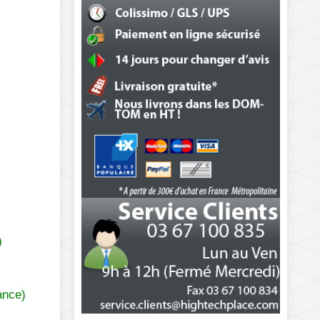
)
ance)