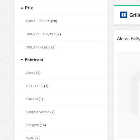
Prix
Grill
0,00 €
-
99,99 €
(28)
100,00 €
-
199,99 €
(7)
Alessi Boll
200,00 €
et plus
(2)
Fabricant
Alessi
(8)
CECOTEC
(1)
Guzzini
(1)
Leopold Vienna
(7)
Peugeot
(16)
WMF
(2)