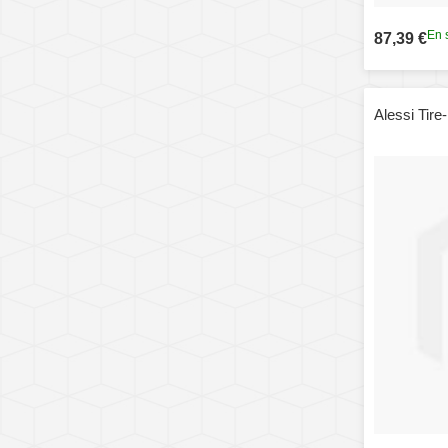
En 
87,39 €
Alessi Tir