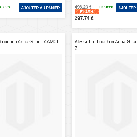
496,23 €
 stock
En stock
AJOUTER AU PANIER
AJOUTER 
297,74 €
e-bouchon Anna G. noir AAM01
Alessi Tire-bouchon Anna G. a
Z