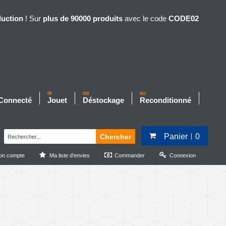
duction
! Sur
plus de 90000 produits
avec le code
CODE02
09
010
011
 Connecté
Jouet
Déstockage
Reconditionné
Panier
0
Chercher
on compte
Ma liste d'envies
Commander
Connexion