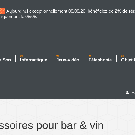
Aujourd’hui exceptionnellement 08/08/26, bénéficiez de
2% de ré
niquement le 08/08.
05
06
07
08
& Son
Informatique
Jeux-vidéo
Téléphonie
Objet
M
soires pour bar & vin