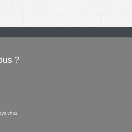
ous ?
ays chez