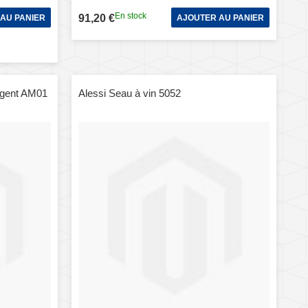
En stock
91,20 €
AU PANIER
AJOUTER AU PANIER
rgent AM01
Alessi Seau à vin 5052