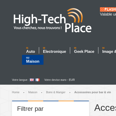
Valable u
01
02
03
04
Auto
Electronique
Geek Place
Image 
012
Maison
Votre langue :
Votre devise
euro - EUR
Home
Maison
Boire & Manger
Accessoires pour bar & vin
•
•
•
Acces
Filtrer par