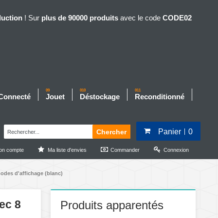
duction
! Sur
plus de 90000 produits
avec le code
CODE02
09
010
011
 Connecté
Jouet
Déstockage
Reconditionné
Panier
0
Chercher
on compte
Ma liste d'envies
Commander
Connexion
odes d'affichage (blanc)
ec 8
Produits apparentés