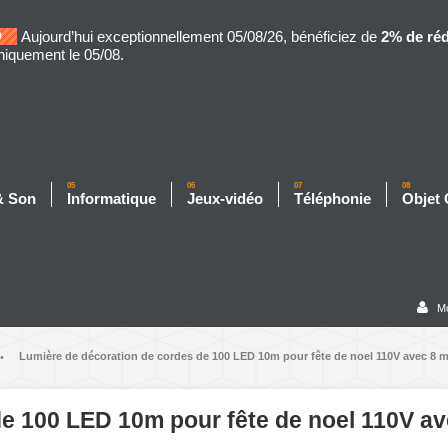
Aujourd’hui exceptionnellement 05/08/26, bénéficiez de
2% de ré
niquement le 05/08.
05
06
07
08
& Son
Informatique
Jeux-vidéo
Téléphonie
Objet
M
Lumière de décoration de cordes de 100 LED 10m pour fête de noel 110V avec 8 m
•
e 100 LED 10m pour fête de noel 110V av