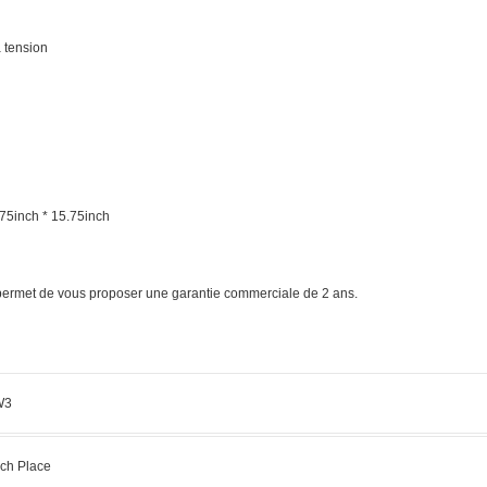
 tension
75inch * 15.75inch
s permet de vous proposer une garantie commerciale de 2 ans.
W3
ch Place