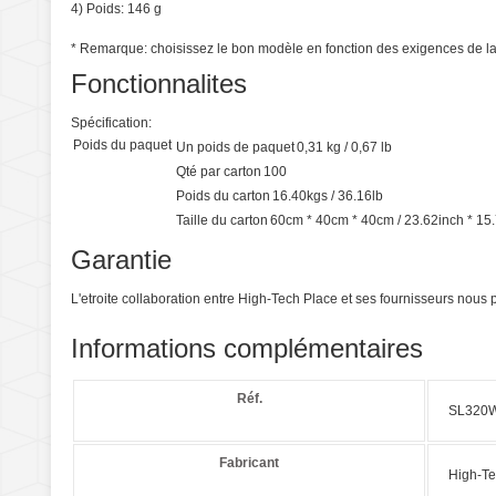
4) Poids: 146 g
* Remarque: choisissez le bon modèle en fonction des exigences de la
Fonctionnalites
Spécification:
Poids du paquet
Un poids de paquet
0,31 kg / 0,67 lb
Qté par carton
100
Poids du carton
16.40kgs / 36.16lb
Taille du carton
60cm * 40cm * 40cm / 23.62inch * 15.
Garantie
L'etroite collaboration entre High-Tech Place et ses fournisseurs nou
Informations complémentaires
Réf.
SL320
Fabricant
High-Te