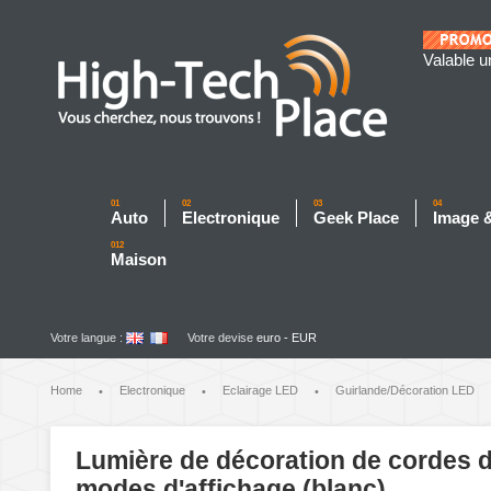
Valable u
01
02
03
04
Auto
Electronique
Geek Place
Image 
012
Maison
Votre langue :
Votre devise
euro - EUR
Home
Electronique
Eclairage LED
Guirlande/Décoration LED
•
•
•
Lumière de décoration de cordes d
modes d'affichage (blanc)