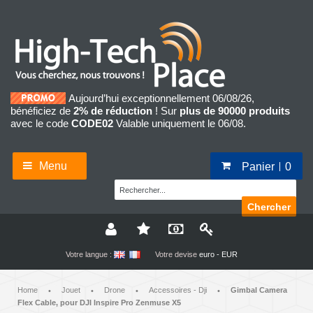
Aujourd’hui exceptionnellement 06/08/26,
bénéficiez de
2% de réduction
! Sur
plus de 90000 produits
avec le code
CODE02
Valable uniquement le 06/08.
Menu
Panier
0
Chercher
Votre langue :
Votre devise
euro - EUR
Home
Jouet
Drone
Accessoires - Dji
Gimbal Camera
•
•
•
•
Flex Cable, pour DJI Inspire Pro Zenmuse X5