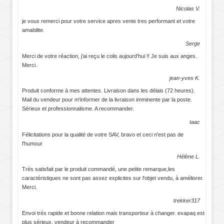
Nicolas V.
je vous remerci pour votre service apres vente tres performant et votre
amabilite.
Serge
Merci de votre réaction, j'ai reçu le colis aujourd'hui !! Je suis aux anges.
Merci.
jean-yves K.
Produit conforme à mes attentes. Livraison dans les délais (72 heures).
Mail du vendeur pour m'informer de la livraison imminente par la poste.
Sérieux et professionnalisme. A recommander.
taac
Félicitations pour la qualité de votre SAV, bravo et ceci n'est pas de
l'humour
Hélène L.
Très satisfait par le produit commandé, une petite remarque,les
caractéristiques ne sont pas assez explicites sur l'objet vendu, à améliorer.
Merci.
trekker317
Envoi trés rapide et bonne relation mais transporteur à changer. exapaq est
plus sérieux. vendeur à recommander