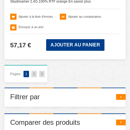
Skydreamer 2,4G 100% RTF orange
En savoir plus
Ajouter à la liste d'envies
Ajouter au comparateur
Envoyer à un ami
57,17 €
AJOUTER AU PANIER
Pages:
1
2
3
Filtrer par
Comparer des produits