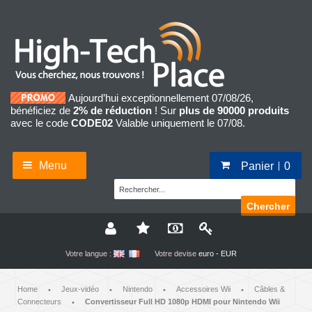
Aujourd’hui exceptionnellement 07/08/26,
bénéficiez de
2% de réduction
! Sur
plus de 90000 produits
avec le code
CODE02
Valable uniquement le 07/08.
Menu
Panier
0
Chercher
Votre langue :
Votre devise
euro - EUR
Home
Jeux-vidéo
Nintendo
Accessoires Wii
Câbles &
•
•
•
•
Connecteurs
Convertisseur Full HD 1080p HDMI pour Nintendo Wii
•