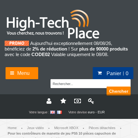
Aujourd’hui exceptionnellement 08/08/26,
bénéficiez de
2% de réduction
! Sur
plus de 90000 produits
avec le code
CODE02
Valable uniquement le 08/08.
Menu
Panier
0
Chercher
Votre langue :
Votre devise
euro - EUR
Home
Jeux-vidéo
Microsoft XBOX
Pièces détachées
•
•
•
•
Pour les contrôleurs de manette de jeu PS5 10 pièces capuchon de