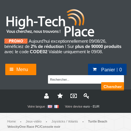
Aujourd’hui exceptionnellement 09/08/26,
bénéficiez de
2% de réduction
! Sur
plus de 90000 produits
avec le code
CODE02
Valable uniquement le 09/08.
Menu
Panier
0
Chercher
Votre langue :
Votre devise
euro - EUR
Home
Jeux-vidéo
Joysticks / Volants
Turtle Beach
•
•
•
VelocityOne Race PC/Console noir