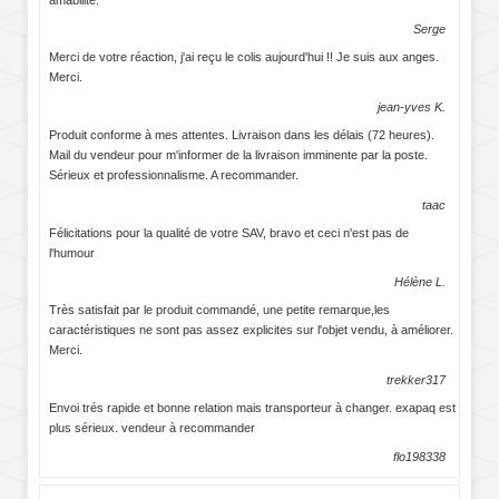
Serge
Merci de votre réaction, j'ai reçu le colis aujourd'hui !! Je suis aux anges.
Merci.
jean-yves K.
Produit conforme à mes attentes. Livraison dans les délais (72 heures).
Mail du vendeur pour m'informer de la livraison imminente par la poste.
Sérieux et professionnalisme. A recommander.
taac
Félicitations pour la qualité de votre SAV, bravo et ceci n'est pas de
l'humour
Hélène L.
Très satisfait par le produit commandé, une petite remarque,les
caractéristiques ne sont pas assez explicites sur l'objet vendu, à améliorer.
Merci.
trekker317
Envoi trés rapide et bonne relation mais transporteur à changer. exapaq est
plus sérieux. vendeur à recommander
flo198338