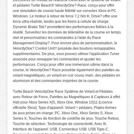
et pédales Turtle Beach® VelocityOne? Race, conçu pour offrir
une simulation de course haute fidélité sur consoles Xbox et PC
Windows. Le moteur à retour de force 7,2 Nm K: Drive? offre une
force ultra-réaliste, tandis que les freins à cellule de charge
Dynamic Brake Tek? promettent des performances fidèles à la
réalité. Surveillez les données de télémétrie de la course en temps
réel et personnalisez les commandes à l'aide du Race
Management Display?. Pour encore plus de personnalisation, le
VelocityOne? Control Unit? possède des boutons remappables
supplémentaires. De plus, vous pouvez utiliser l'application Tuner
associée pour remapper les commandes et ajuster les
performances. Conçu pour offrir une immersion ultime dans la
course, le VelocityOne? Race possède également des palettes au
volant magnétiques, un volant en cuir cousu main, des pédales en
aluminium et des commandes inspirées de la course.
Turtle Beach VelocityOne Race Système de Volant et Pédales
avec Retour de Force, Palettes au Magnétiques & Capteurs à effet
Hall pour Xbox Series X|S, Xbox One, Window 10|11 [Licence
officielle Xbox]. Type d'appareil: Volant + pédales, Plates-formes
de jeux prises en charge: PC, Xbox One, Xbox Series S, Xbox
Series X, Touches de fonction de contrôle de jeux: Touche Retour,
Touche de sélection. Technologie de connectivité: Avec fil,
Interface de l'appareil: USB, Connecteur USB: USB Type-C.