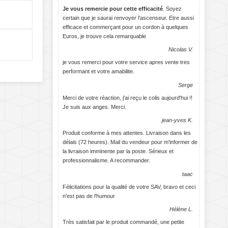
Je vous remercie pour cette efficacité
. Soyez
certain que je saurai renvoyer l’ascenseur. Etre aussi
efficace et commerçant pour un cordon à quelques
Euros, je trouve cela remarquable
Nicolas V.
je vous remerci pour votre service apres vente tres
performant et votre amabilite.
Serge
Merci de votre réaction, j'ai reçu le colis aujourd'hui !!
Je suis aux anges. Merci.
jean-yves K.
Produit conforme à mes attentes. Livraison dans les
délais (72 heures). Mail du vendeur pour m'informer de
la livraison imminente par la poste. Sérieux et
professionnalisme. A recommander.
taac
Félicitations pour la qualité de votre SAV, bravo et ceci
n'est pas de l'humour
Hélène L.
Très satisfait par le produit commandé, une petite