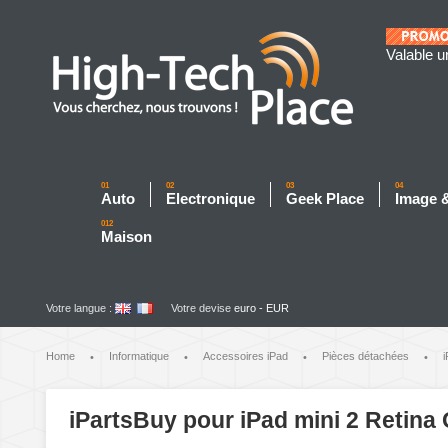
Valable u
01
02
03
04
Auto
Electronique
Geek Place
Image 
012
Maison
Votre langue :
Votre devise
euro - EUR
Home
Informatique
Accessoires iPad
Pièces détachées
i
•
•
•
•
iPartsBuy pour iPad mini 2 Retina 