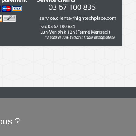
ous ?