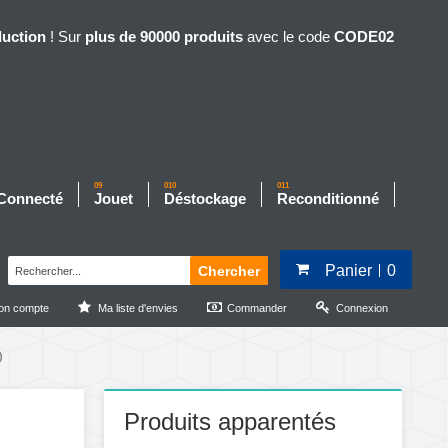
duction
! Sur
plus de 90000 produits
avec le code
CODE02
09
010
011
 Connecté
Jouet
Déstockage
Reconditionné
Panier
0
Chercher
on compte
Ma liste d'envies
Commander
Connexion
)
Produits apparentés