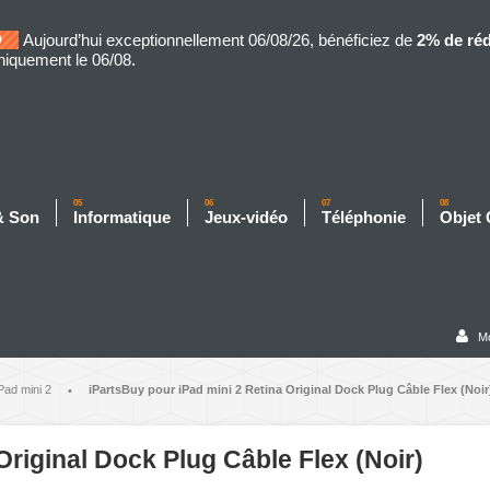
Aujourd’hui exceptionnellement 06/08/26, bénéficiez de
2% de ré
niquement le 06/08.
05
06
07
08
& Son
Informatique
Jeux-vidéo
Téléphonie
Objet
M
Pad mini 2
iPartsBuy pour iPad mini 2 Retina Original Dock Plug Câble Flex (Noir
•
Original Dock Plug Câble Flex (Noir)