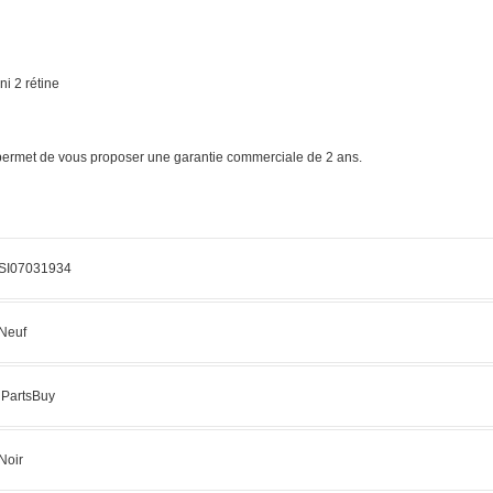
ni 2 rétine
s permet de vous proposer une garantie commerciale de 2 ans.
SI07031934
Neuf
iPartsBuy
Noir