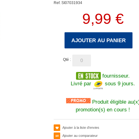
Ref. SI07031934
9,99 €
AJOUTER AU PANIER
Qté :
fournisseur.
Livré par
sous 9 jours.
Produit éligible au(x
promotion(s) en cours !
Ajouter à la liste d'envies
Ajouter au comparateur