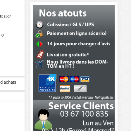
fication
lug
 d'achats