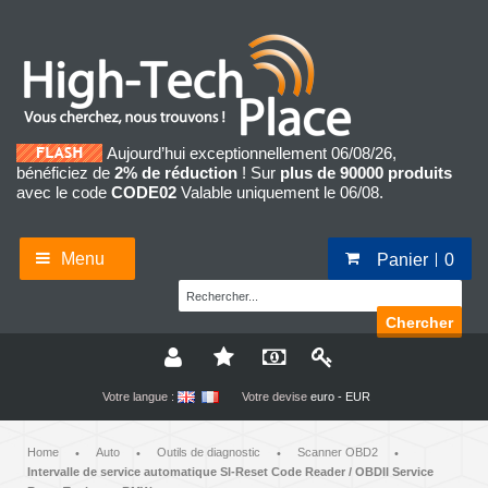
Aujourd’hui exceptionnellement 06/08/26,
bénéficiez de
2% de réduction
! Sur
plus de 90000 produits
avec le code
CODE02
Valable uniquement le 06/08.
Menu
Panier
0
Chercher
Votre langue :
Votre devise
euro - EUR
Home
Auto
Outils de diagnostic
Scanner OBD2
•
•
•
•
Intervalle de service automatique SI-Reset Code Reader / OBDII Service