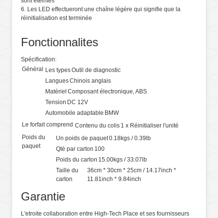
sont éteintes
6. Les LED effectueront une chaîne légère qui signifie que la
réinitialisation est terminée
Fonctionnalites
Spécification:
Général
Les types
Outil de diagnostic
Langues
Chinois anglais
Matériel
Composant électronique, ABS
Tension
DC 12V
Automobile adaptable
BMW
Le forfait comprend
Contenu du colis
1 x Réinitialiser l'unité
Poids du
Un poids de paquet
0.18kgs / 0.39lb
paquet
Qté par carton
100
Poids du carton
15.00kgs / 33.07lb
Taille du
36cm * 30cm * 25cm / 14.17inch *
carton
11.81inch * 9.84inch
Garantie
L'etroite collaboration entre High-Tech Place et ses fournisseurs