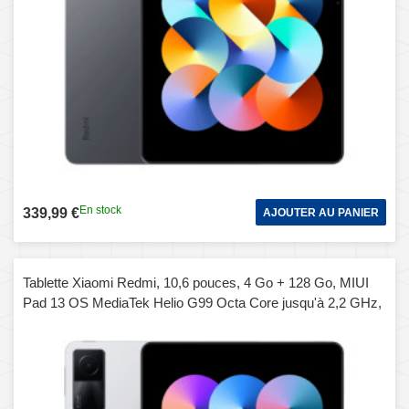
En stock
339,99 €
AJOUTER AU PANIER
Tablette Xiaomi Redmi, 10,6 pouces, 4 Go + 128 Go, MIUI
Pad 13 OS MediaTek Helio G99 Octa Core jusqu'à 2,2 GHz,
batterie 8000 mAh, prise en charge BT WiFi, ne prend pas en
charge Google Play (argent)