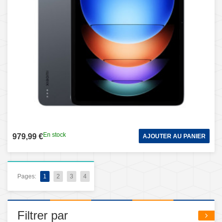
En stock
979,99 €
AJOUTER AU PANIER
Pages:
1
2
3
4
Filtrer par