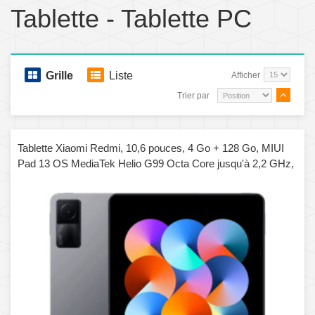
Tablette - Tablette PC
Grille
Liste
Afficher
Trier par
Tablette Xiaomi Redmi, 10,6 pouces, 4 Go + 128 Go, MIUI
Pad 13 OS MediaTek Helio G99 Octa Core jusqu'à 2,2 GHz,
batterie 8000 mAh, prise en charge BT WiFi, ne prend pas en
charge Google Play (gris foncé)