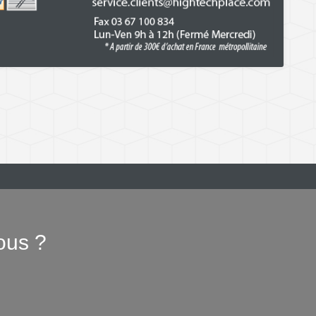
ous ?