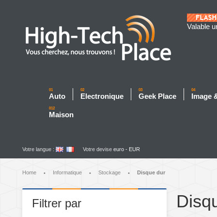
Valable u
01
02
03
04
Auto
Electronique
Geek Place
Image 
012
Maison
Votre langue :
Votre devise
euro - EUR
Home
Informatique
Stockage
Disque dur
•
•
•
Disq
Filtrer par