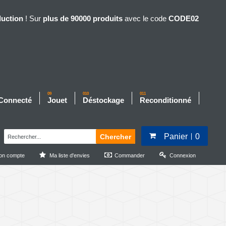
duction
! Sur
plus de 90000 produits
avec le code
CODE02
09
010
011
 Connecté
Jouet
Déstockage
Reconditionné
Panier
0
Chercher
on compte
Ma liste d'envies
Commander
Connexion