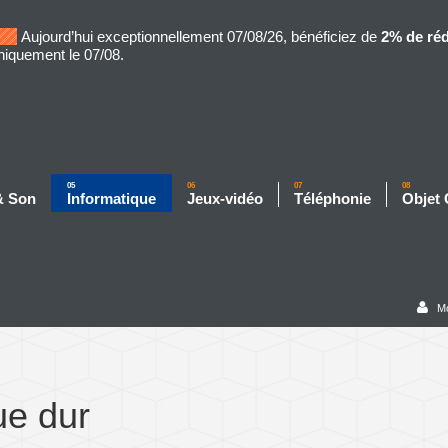
Aujourd’hui exceptionnellement 07/08/26, bénéficiez de
2% de ré
niquement le 07/08.
05
06
07
08
& Son
Informatique
Jeux-vidéo
Téléphonie
Objet
M
ue dur