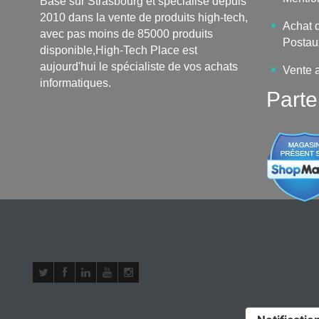
Basé sur Strasbourg et spécialisé depuis
2010 dans la vente de produits high-tech,
Achat d
avec pas moins de 85000 produits
Postau
disponible,High-Tech Place est
aujourd'hui le spécialiste de vos achats
Vente 
informatiques.
Parte