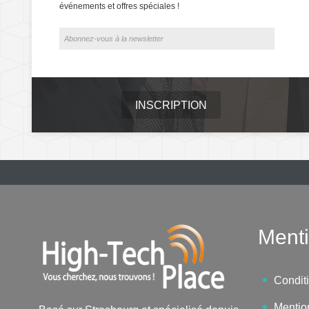
événements et offres spéciales !
INSCRIPTION
Menti
Condit
Mentio