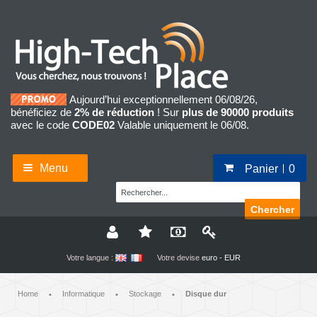
Aujourd’hui exceptionnellement 06/08/26,
bénéficiez de
2% de réduction
! Sur
plus de 90000 produits
avec le code
CODE02
Valable uniquement le 06/08.
Menu
Panier
0
Chercher
Votre langue :
Votre devise
euro - EUR
Home
Informatique
Stockage
Disque dur
•
•
•