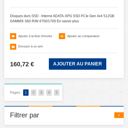
Disques durs SSD - Interne ADATA-XPG SSD PCIe Gen 4x4 512GB
GAMMIX S60 R/W 4700/1700
En savoir plus
Ajouter à la liste d'envies
Ajouter au comparateur
Envoyer à un ami
160,72 €
AJOUTER AU PANIER
Pages:
1
2
3
4
5
Filtrer par