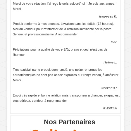
Merci de votre réaction, j'ai reçu le colis aujourd'hui !! Je suis aux anges.
Merci.
jean-yves K.
Produit conforme à mes attentes. Livraison dans les délais (72 heures).
Mail du vendeur pour m'informer de la livraison imminente par la poste.
Sérieux et professionnalisme. A recommander.
taac
Félicitations pour la qualité de votre SAV, bravo et ceci n'est pas de
l'humour
Hélène L.
Très satisfait par le produit commandé, une petite remarque,les
caractéristiques ne sont pas assez explicites sur l'objet vendu, à améliorer.
Merci.
trekker317
Envoi trés rapide et bonne relation mais transporteur à changer. exapaq est
plus sérieux. vendeur à recommander
flo198338
Nos Partenaires