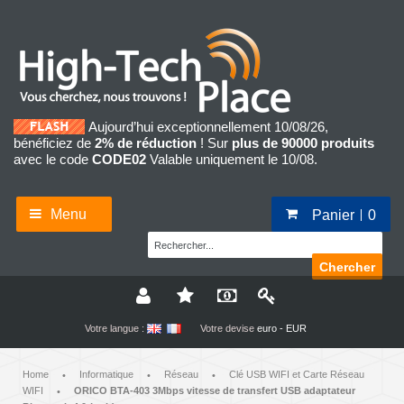
Aujourd’hui exceptionnellement 10/08/26,
bénéficiez de
2% de réduction
! Sur
plus de 90000 produits
avec le code
CODE02
Valable uniquement le 10/08.
Menu
Panier
0
Chercher
Votre langue :
Votre devise
euro - EUR
Home
Informatique
Réseau
Clé USB WIFI et Carte Réseau
•
•
•
WIFI
ORICO BTA-403 3Mbps vitesse de transfert USB adaptateur
•