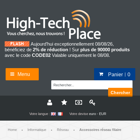
Aujourd’hui exceptionnellement 08/08/26,
bénéficiez de
2% de réduction
! Sur
plus de 90000 produits
avec le code
CODE02
Valable uniquement le 08/08.
Menu
Panier
0
Chercher
Votre langue :
Votre devise
euro - EUR
Home
Informatique
Réseau
Accessoires réseau filaire
•
•
•