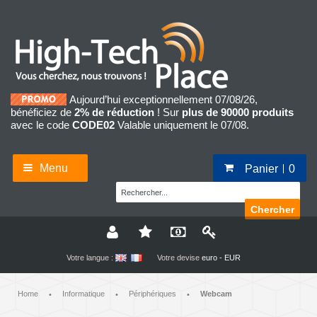
Aujourd’hui exceptionnellement 07/08/26,
bénéficiez de
2% de réduction
! Sur
plus de 90000 produits
avec le code
CODE02
Valable uniquement le 07/08.
Menu
Panier
0
Chercher
Votre langue :
Votre devise
euro - EUR
Home
Informatique
Périphériques
Webcam
•
•
•