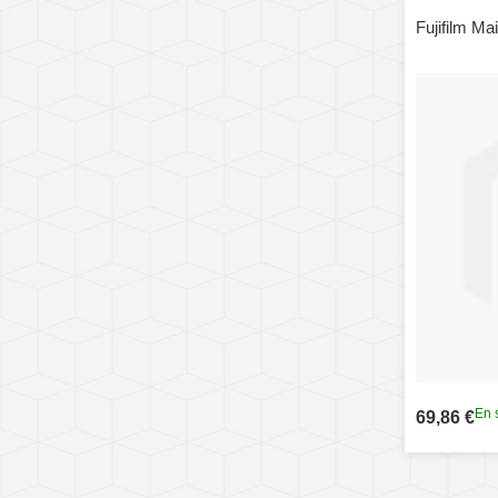
Fujifilm M
En 
69,86 €