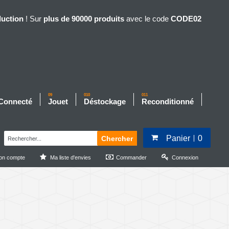
duction
! Sur
plus de 90000 produits
avec le code
CODE02
09
010
011
 Connecté
Jouet
Déstockage
Reconditionné
Panier
0
Chercher
on compte
Ma liste d'envies
Commander
Connexion