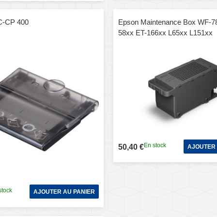
C-CP 400
Epson Maintenance Box WF-7
58xx ET-166xx L65xx L151xx
En stock
50,40 €
AJOUTER 
stock
AJOUTER AU PANIER