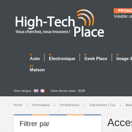
Valable u
01
02
03
04
Auto
Electronique
Geek Place
Image 
012
Maison
Votre langue :
Votre devise
euro - EUR
Home
Informatique
Périphériques
Imprimantes / Fax
Acc
•
•
•
•
Acce
Filtrer par