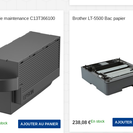
de maintenance C13T366100
Brother LT-5500 Bac papier
En stock
238,08 €
AJOUTER 
stock
AJOUTER AU PANIER