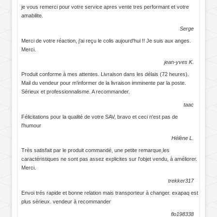
je vous remerci pour votre service apres vente tres performant et votre
amabilite.
Serge
Merci de votre réaction, j'ai reçu le colis aujourd'hui !! Je suis aux anges.
Merci.
jean-yves K.
Produit conforme à mes attentes. Livraison dans les délais (72 heures).
Mail du vendeur pour m'informer de la livraison imminente par la poste.
Sérieux et professionnalisme. A recommander.
taac
Félicitations pour la qualité de votre SAV, bravo et ceci n'est pas de
l'humour
Hélène L.
Très satisfait par le produit commandé, une petite remarque,les
caractéristiques ne sont pas assez explicites sur l'objet vendu, à améliorer.
Merci.
trekker317
Envoi trés rapide et bonne relation mais transporteur à changer. exapaq est
plus sérieux. vendeur à recommander
flo198338