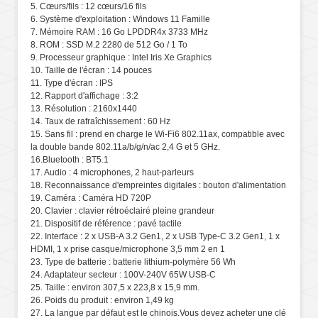
5. Cœurs/fils : 12 cœurs/16 fils
6. Système d'exploitation : Windows 11 Famille
7. Mémoire RAM : 16 Go LPDDR4x 3733 MHz
8. ROM : SSD M.2 2280 de 512 Go / 1 To
9. Processeur graphique : Intel Iris Xe Graphics
10. Taille de l'écran : 14 pouces
11. Type d'écran : IPS
12. Rapport d'affichage : 3:2
13. Résolution : 2160x1440
14. Taux de rafraîchissement : 60 Hz
15. Sans fil : prend en charge le Wi-Fi6 802.11ax, compatible avec
la double bande 802.11a/b/g/n/ac 2,4 G et 5 GHz.
16.Bluetooth : BT5.1
17. Audio : 4 microphones, 2 haut-parleurs
18. Reconnaissance d'empreintes digitales : bouton d'alimentation
19. Caméra : Caméra HD 720P
20. Clavier : clavier rétroéclairé pleine grandeur
21. Dispositif de référence : pavé tactile
22. Interface : 2 x USB-A 3.2 Gen1, 2 x USB Type-C 3.2 Gen1, 1 x
HDMI, 1 x prise casque/microphone 3,5 mm 2 en 1
23. Type de batterie : batterie lithium-polymère 56 Wh
24. Adaptateur secteur : 100V-240V 65W USB-C
25. Taille : environ 307,5 x 223,8 x 15,9 mm.
26. Poids du produit : environ 1,49 kg
27. La langue par défaut est le chinois.Vous devez acheter une clé