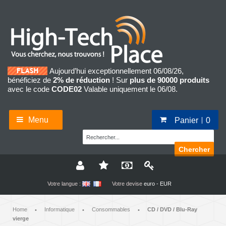
Aujourd’hui exceptionnellement 06/08/26,
bénéficiez de
2% de réduction
! Sur
plus de 90000 produits
avec le code
CODE02
Valable uniquement le 06/08.
Menu
Panier
0
Chercher
Votre langue :
Votre devise
euro - EUR
Home
Informatique
Consommables
CD / DVD / Blu-Ray
•
•
•
vierge