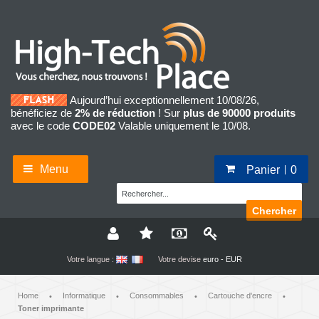
Aujourd’hui exceptionnellement 10/08/26,
bénéficiez de
2% de réduction
! Sur
plus de 90000 produits
avec le code
CODE02
Valable uniquement le 10/08.
Menu
Panier
0
Chercher
Votre langue :
Votre devise
euro - EUR
Home
Informatique
Consommables
Cartouche d'encre
•
•
•
•
Toner imprimante