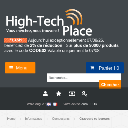
Aujourd’hui exceptionnellement 07/08/26,
bénéficiez de
2% de réduction
! Sur
plus de 90000 produits
avec le code
CODE02
Valable uniquement le 07/08.
Menu
Panier
0
Chercher
Votre langue :
Votre devise
euro - EUR
Home
Informatique
Composants
Graveurs et lecteurs
•
•
•