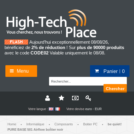
Aujourd’hui exceptionnellement 08/08/26,
bénéficiez de
2% de réduction
! Sur
plus de 90000 produits
avec le code
CODE02
Valable uniquement le 08/08.
Menu
Panier
0
Chercher
Votre langue :
Votre devise
euro - EUR
Home
Informatique
Composants
Boitier PC
be quiet!
•
•
•
•
PURE BASE 501 Airflow boîtier noir