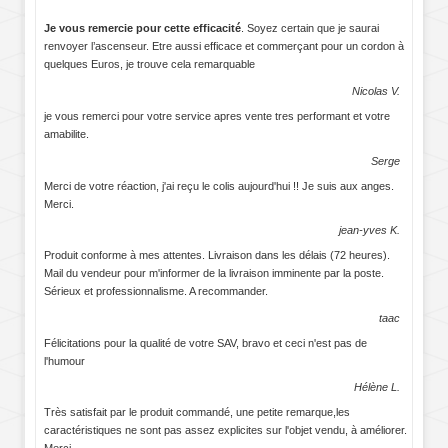
Je vous remercie pour cette efficacité
. Soyez certain que je saurai
renvoyer l’ascenseur. Etre aussi efficace et commerçant pour un cordon à
quelques Euros, je trouve cela remarquable
Nicolas V.
je vous remerci pour votre service apres vente tres performant et votre
amabilite.
Serge
Merci de votre réaction, j'ai reçu le colis aujourd'hui !! Je suis aux anges.
Merci.
jean-yves K.
Produit conforme à mes attentes. Livraison dans les délais (72 heures).
Mail du vendeur pour m'informer de la livraison imminente par la poste.
Sérieux et professionnalisme. A recommander.
taac
Félicitations pour la qualité de votre SAV, bravo et ceci n'est pas de
l'humour
Hélène L.
Très satisfait par le produit commandé, une petite remarque,les
caractéristiques ne sont pas assez explicites sur l'objet vendu, à améliorer.