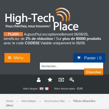
Aujourd’hui exceptionnellement 06/08/26,
bénéficiez de
2% de réduction
! Sur
plus de 90000 produits
avec le code
CODE02
Valable uniquement le 06/08.
Menu
Panier
0
Chercher
Votre langue :
Votre devise
euro - EUR
Home
Informatique
Accessoires Mac
Pièces détachées
•
•
•
(Mac)