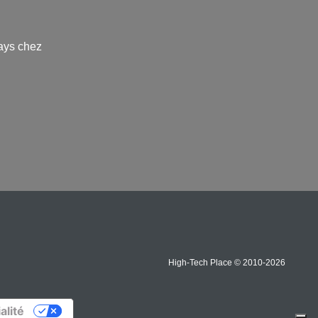
ays chez
High-Tech Place © 2010-2026
alité