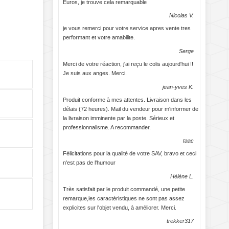
Euros, je trouve cela remarquable
Nicolas V.
je vous remerci pour votre service apres vente tres
performant et votre amabilite.
Serge
Merci de votre réaction, j'ai reçu le colis aujourd'hui !!
Je suis aux anges. Merci.
jean-yves K.
Produit conforme à mes attentes. Livraison dans les
délais (72 heures). Mail du vendeur pour m'informer de
la livraison imminente par la poste. Sérieux et
professionnalisme. A recommander.
taac
Félicitations pour la qualité de votre SAV, bravo et ceci
n'est pas de l'humour
Hélène L.
Très satisfait par le produit commandé, une petite
remarque,les caractéristiques ne sont pas assez
explicites sur l'objet vendu, à améliorer. Merci.
trekker317