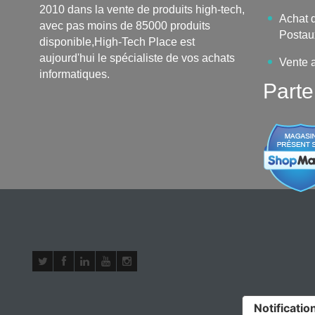
2010 dans la vente de produits high-tech,
Achat d
avec pas moins de 85000 produits
Postau
disponible,High-Tech Place est
aujourd'hui le spécialiste de vos achats
Vente 
informatiques.
Parte
Notification