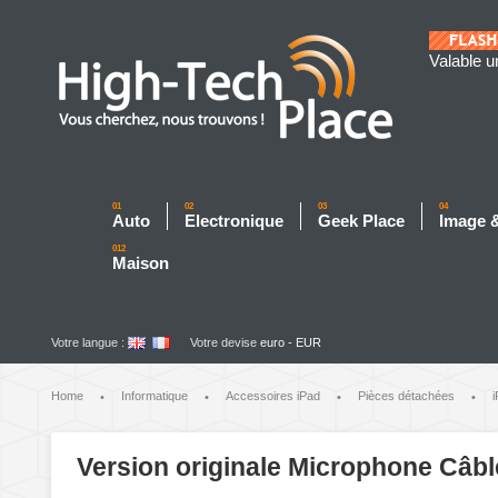
Valable u
01
02
03
04
Auto
Electronique
Geek Place
Image 
012
Maison
Votre langue :
Votre devise
euro - EUR
Home
Informatique
Accessoires iPad
Pièces détachées
i
•
•
•
•
Version originale Microphone Câble