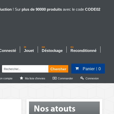
duction
! Sur
plus de 90000 produits
avec le code
CODE02
09
010
011
 Connecté
Jouet
Déstockage
Reconditionné
Panier
0
Chercher
on compte
Ma liste d'envies
Commander
Connexion