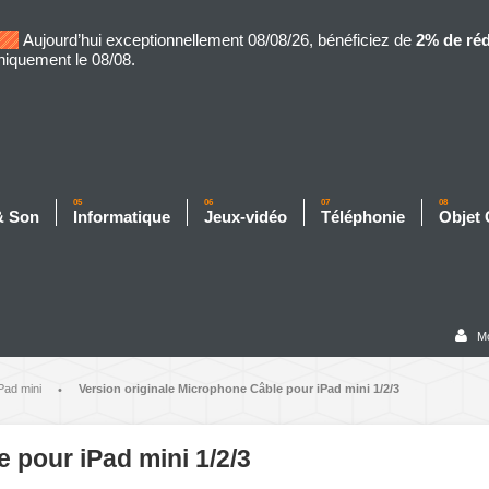
Aujourd’hui exceptionnellement 08/08/26, bénéficiez de
2% de ré
niquement le 08/08.
05
06
07
08
& Son
Informatique
Jeux-vidéo
Téléphonie
Objet
M
Pad mini
Version originale Microphone Câble pour iPad mini 1/2/3
•
 pour iPad mini 1/2/3