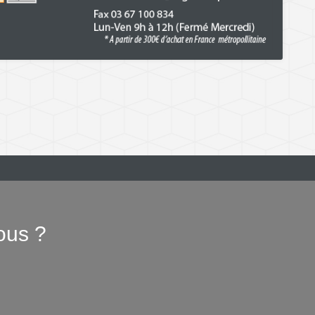
ous ?