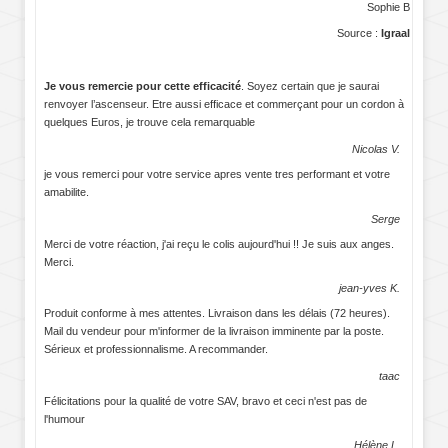
Sophie B
Source :
Igraal
Je vous remercie pour cette efficacité
. Soyez certain que je saurai
renvoyer l’ascenseur. Etre aussi efficace et commerçant pour un cordon à
quelques Euros, je trouve cela remarquable
Nicolas V.
je vous remerci pour votre service apres vente tres performant et votre
amabilite.
Serge
Merci de votre réaction, j'ai reçu le colis aujourd'hui !! Je suis aux anges.
Merci.
jean-yves K.
Produit conforme à mes attentes. Livraison dans les délais (72 heures).
Mail du vendeur pour m'informer de la livraison imminente par la poste.
Sérieux et professionnalisme. A recommander.
taac
Félicitations pour la qualité de votre SAV, bravo et ceci n'est pas de
l'humour
Hélène L.