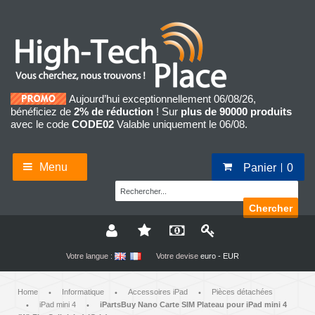
Aujourd’hui exceptionnellement 06/08/26,
bénéficiez de
2% de réduction
! Sur
plus de 90000 produits
avec le code
CODE02
Valable uniquement le 06/08.
Menu
Panier
0
Chercher
Votre langue :
Votre devise
euro - EUR
Home
Informatique
Accessoires iPad
Pièces détachées
•
•
•
iPad mini 4
iPartsBuy Nano Carte SIM Plateau pour iPad mini 4
•
•