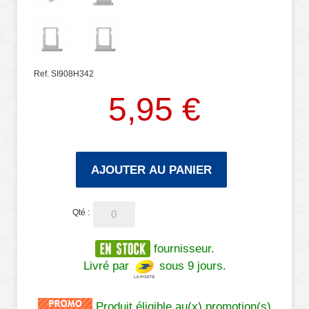
Ref. SI908H342
5,95 €
AJOUTER AU PANIER
Qté :
fournisseur.
Livré par
sous 9 jours.
Produit éligible au(x) promotion(s)