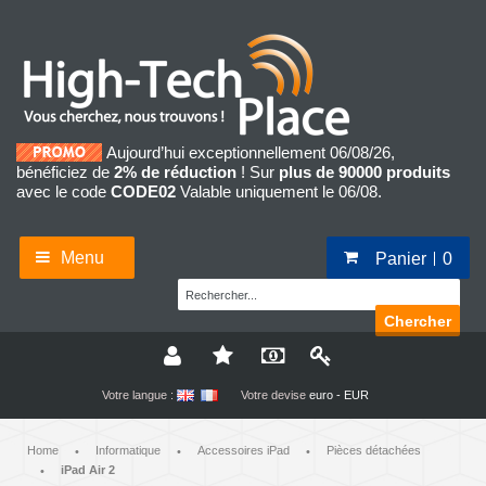
Aujourd’hui exceptionnellement 06/08/26,
bénéficiez de
2% de réduction
! Sur
plus de 90000 produits
avec le code
CODE02
Valable uniquement le 06/08.
Menu
Panier
0
Chercher
Votre langue :
Votre devise
euro - EUR
Home
Informatique
Accessoires iPad
Pièces détachées
•
•
•
iPad Air 2
•