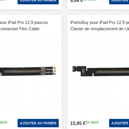
9,99 €
AJOUTER AU PANIER
AJOUTER 
pour iPad Pro 12,9 pouces
iPartsBuy pour iPad Pro 12,9 
 connexion Flex Cable
Clavier de remplacement de câ
t (Gold)
remplacement (Argent)
stock
En stock
15,95 €
AJOUTER AU PANIER
AJOUTER 