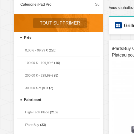
Catégorie:
iPad Pro
Supprimer
Vous souhaitez
cet
élément
TOUT SUPPRIMER
Grill
Prix
iPartsBuy 
0,00 €
-
99,99 €
(226)
Plateau pou
100,00 €
-
199,99 €
(16)
200,00 €
-
299,99 €
(5)
300,00 €
et plus
(2)
Fabricant
High-Tech Place
(216)
iPartsBuy
(33)