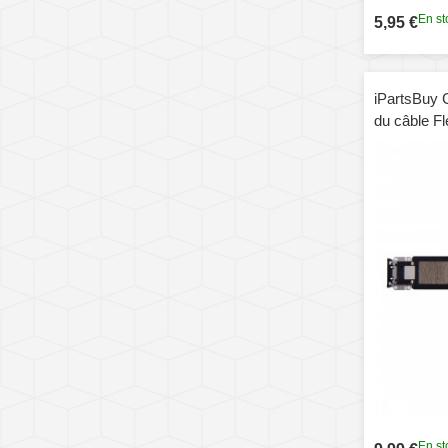
En st
5,95 €
iPartsBuy 
du câble F
(Noir)
En st