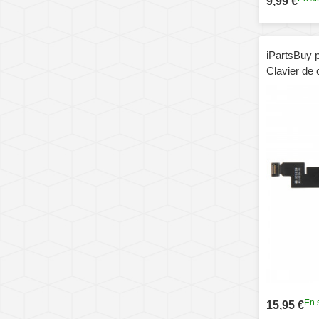
9,99 €
iPartsBuy 
Clavier de
Replacemen
En 
15,95 €