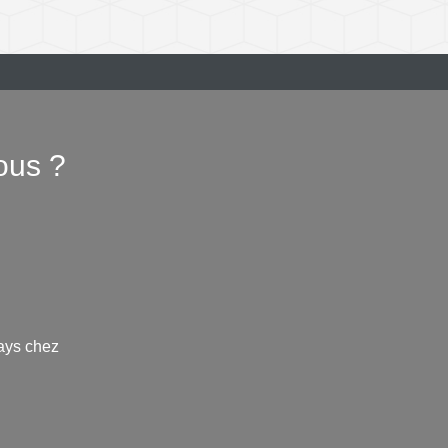
ous ?
ays chez