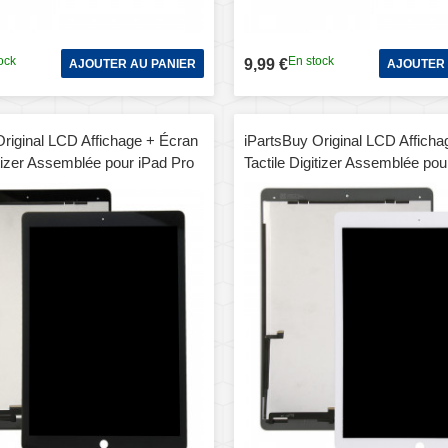
ock
En stock
9,99 €
AJOUTER AU PANIER
AJOUTER 
Original LCD Affichage + Écran
iPartsBuy Original LCD Afficha
itizer Assemblée pour iPad Pro
Tactile Digitizer Assemblée pou
s A1584 / A1652 (Noir)
12.9 pouces A1584 / A1652 (Bl