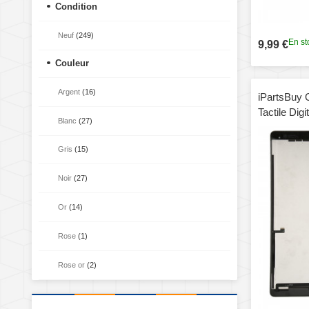
Condition
Neuf
(249)
En st
9,99 €
Couleur
Argent
(16)
iPartsBuy 
Tactile Dig
Blanc
(27)
12.9 pouce
Gris
(15)
Noir
(27)
Or
(14)
Rose
(1)
Rose or
(2)