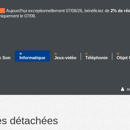
Aujourd’hui exceptionnellement 07/08/26, bénéficiez de
2% de ré
niquement le 07/08.
05
06
07
08
& Son
Informatique
Jeux-vidéo
Téléphonie
Objet
M
es détachées