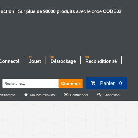
duction
! Sur
plus de 90000 produits
avec le code
CODE02
09
010
011
 Connecté
Jouet
Déstockage
Reconditionné
Panier
0
Chercher
on compte
Ma liste d'envies
Commander
Connexion