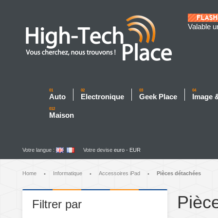
Valable u
01
02
03
04
Auto
Electronique
Geek Place
Image 
012
Maison
Votre langue :
Votre devise
euro - EUR
Home
Informatique
Accessoires iPad
Pièces détachées
•
•
•
Pièc
Filtrer par