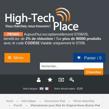
Aujourd’hui exceptionnellement 07/08/26,
bénéficiez de
2% de réduction
! Sur
plus de 90000 produits
avec le code
CODE02
Valable uniquement le 07/08.
Menu
Panier
0
Chercher
Votre langue :
Votre devise
euro - EUR
Home
Informatique
Accessoires iPad
Pièces détachées
•
•
•
iPad Air
iPartsAcheter pour iPad Air Original Home Button Pad
•
•