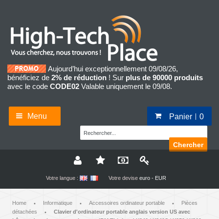
Aujourd’hui exceptionnellement 09/08/26,
bénéficiez de
2% de réduction
! Sur
plus de 90000 produits
avec le code
CODE02
Valable uniquement le 09/08.
Menu
Panier
0
Chercher
Votre langue :
Votre devise
euro - EUR
Home
Informatique
Accessoires ordinateur portable
Pièces
•
•
•
détachées
Clavier d'ordinateur portable anglais version US avec
•